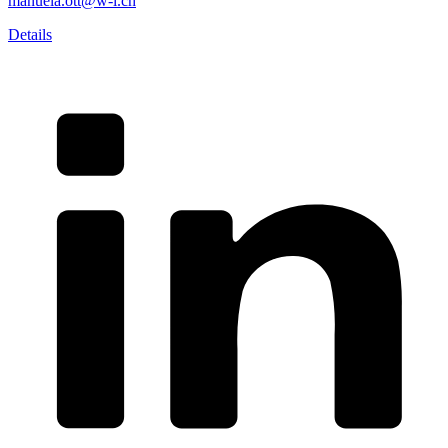
manuela.ott@w-i.ch
Details