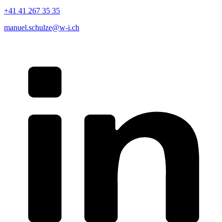
+41 41 267 35 35
manuel.schulze@w-i.ch