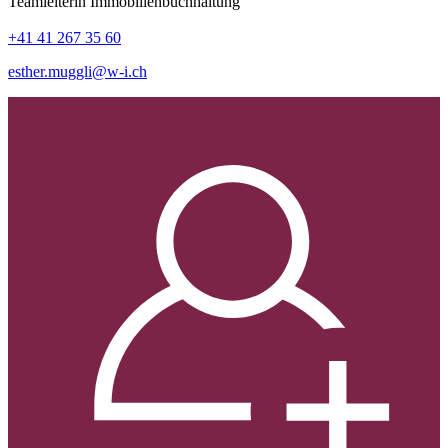
Teamleiterin Immobilienbuchhaltung
+41 41 267 35 60
esther.muggli@w-i.ch