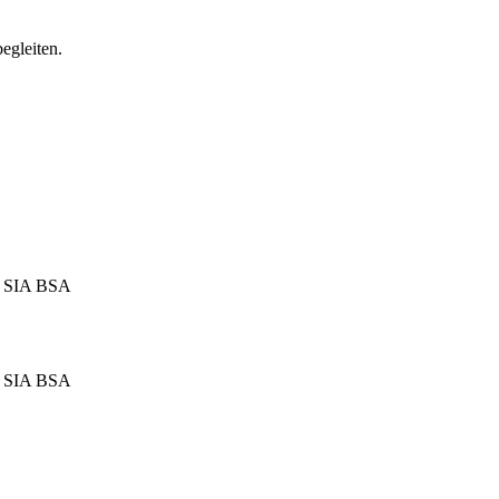
egleiten.
TH SIA BSA
TH SIA BSA