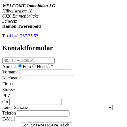
WELCOME Immobilien AG
Hübelistrasse 18
6020 Emmenbrücke
Schweiz
Ramon Twerenbold
T
+41 41 267 35 53
Kontaktformular
Anrede
Frau
Herr
*
Vorname
Nachname
Firma
Strasse
PLZ
Ort
Land
Telefon
E-Mail