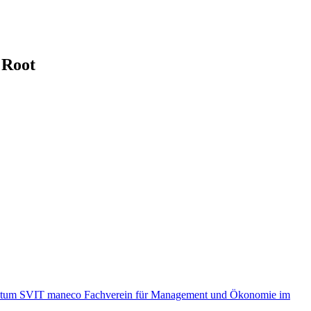
 Root
ntum SVIT
maneco Fachverein für Management und Ökonomie im